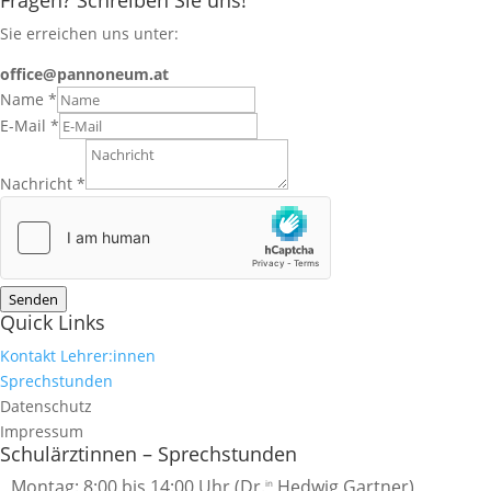
Fragen? Schreiben Sie uns!
Sie erreichen uns unter:
office@pannoneum.at
Name
*
E-Mail
*
Nachricht
*
Senden
Quick Links
Kontakt Lehrer:innen
Sprechstunden
Datenschutz
Impressum
Schulärztinnen – Sprechstunden
Montag: 8:00 bis 14:00 Uhr (Dr.
Hedwig Gartner)
in